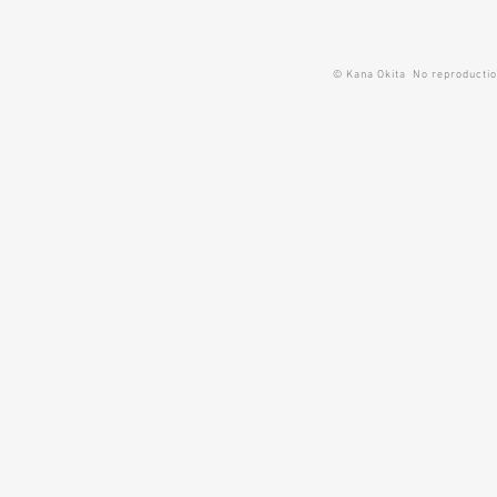
© Kana Okita No reproduction